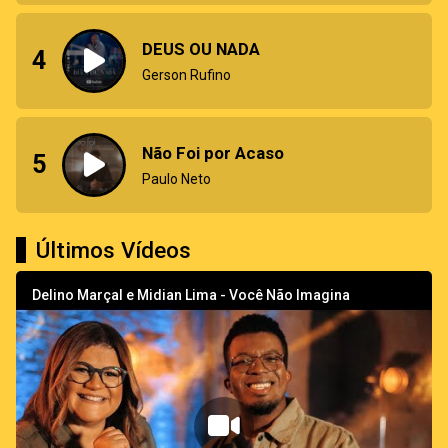
DEUS OU NADA
4
Gerson Rufino
Não Foi por Acaso
5
Paulo Neto
Últimos Vídeos
Delino Marçal e Midian Lima - Você Não Imagina