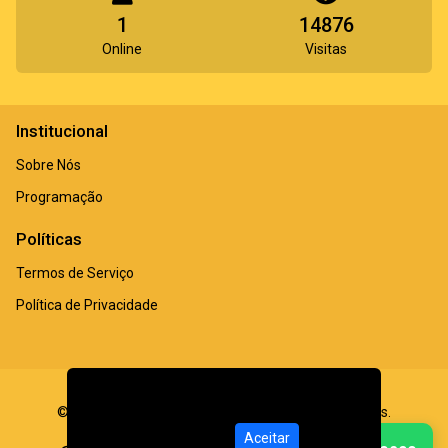
1
14876
Online
Visitas
Institucional
Sobre Nós
Programação
Políticas
Termos de Serviço
Política de Privacidade
Este site usa cookies!
Ao utilizar esse site,
© Rádio Nova Vida FM - Todos os direitos reservados.
você concorda com nossa
Política de
Privacidade
Aceitar