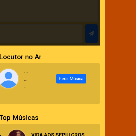
Locutor no Ar
...
Pedir Música
...
...
Top Músicas
VIDA AOS SEPULCROS