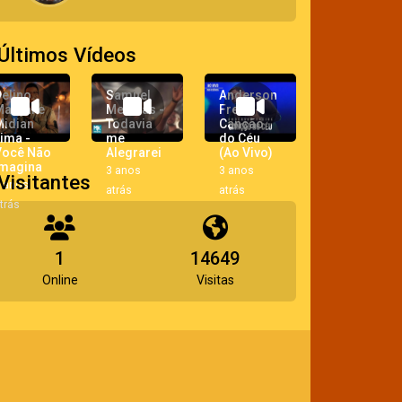
Últimos Vídeos
elino
Samuel
Anderson
arçal e
Messias -
Freire -
Midian
Todavia
Canção
ima -
me
do Céu
Você Não
Alegrarei
(Ao Vivo)
Imagina
3 anos
3 anos
Visitantes
 anos
atrás
atrás
trás
1
14649
Online
Visitas