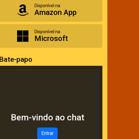
Disponível na
Amazon App
Disponível na
Microsoft
Bate-papo
Bem-vindo ao chat
Entrar